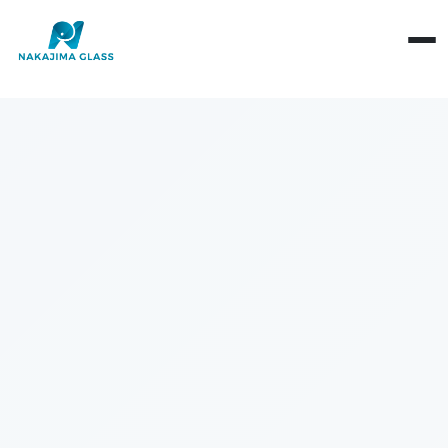
会社概要
ごあいさつ
構造による分類
拠点情報
機能による分類
基礎知識
社会・環境への取り組み
素板・ガラス加工
製品・材料
環境活動
当社営業日
産業用途
SDGs宣言
光学・反射
健康経営
性能・評価
現象・トラブル