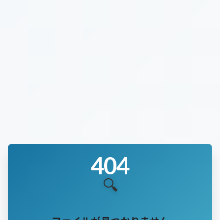
加工・識別
防音
強度・衝撃
応用・設計
化学・環境
404
🔍