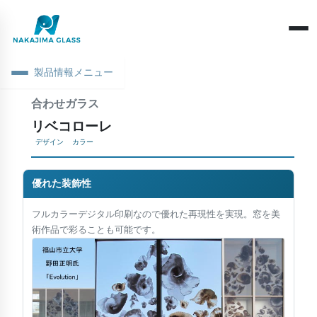
製品情報メニュー
合わせガラス
会社概要
リベコローレ
ごあいさつ
デザイン
カラー
構造による分類
拠点情報
機能による分類
優れた装飾性
基礎知識
社会・環境への取り組み
素板・ガラス加工
フルカラーデジタル印刷なので優れた再現性を実現。窓を美
製品・材料
環境活動
当社営業日
術作品で彩ることも可能です。
産業用途
SDGs宣言
光学・反射
健康経営
性能・評価
現象・トラブル