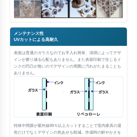
加工・識別
防音
強度・衝撃
メンテナンス性
UVカットによる高耐久
応用・設計
表面は普通のガラスなのでお手入れ簡単、清掃によってデザ
化学・環境
インが磨り減る心配もありません。また表面印刷で生じるイ
ンクの凹凸が無いのでデザインの周囲に汚れがたまることも
ありません。
特殊中間膜が紫外線99％以上カットすることで室内家具の退
色だけでなくデザインの色あせも軽減。作成時の鮮やかさを