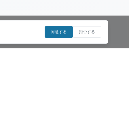
同意する
拒否する
。
（上海）貿易有限公司