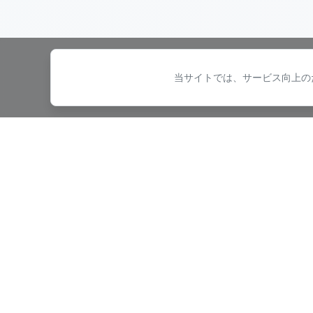
当サイトでは、サービス向上のた
本社 / 本社工場
〒715-0004