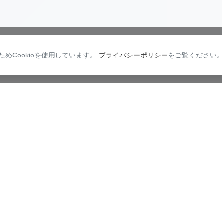
めCookieを使用しています。
プライバシーポリシー
をご覧ください
中島硝子工業株式会社
関東･東庄工場
中島硝子
〒289-0623
〒201805