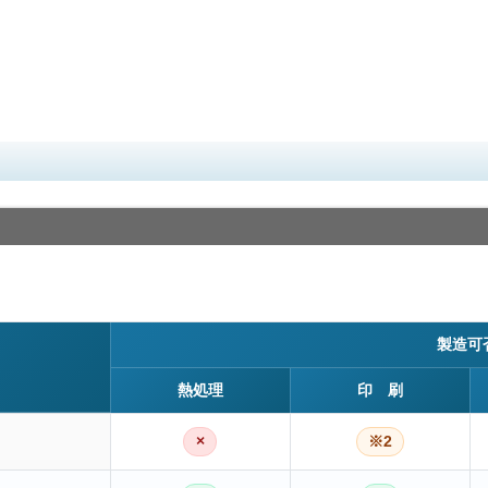
製造可
熱処理
印 刷
×
※2