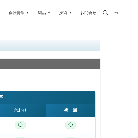
会社情報
製品
技術
お問合せ
en
▼
▼
▼
否
合わせ
複 層
◯
◯