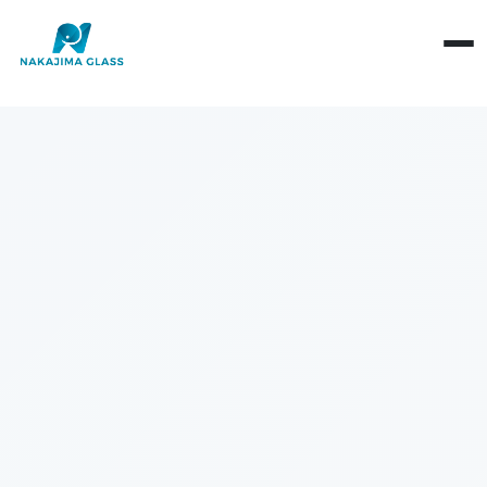
会社概要
ごあいさつ
構造による分類
拠点情報
機能による分類
基礎知識
社会・環境への取り組み
素板・ガラス加工
製品・材料
環境活動
当社営業日
産業用途
SDGs宣言
光学・反射
健康経営
性能・評価
現象・トラブル