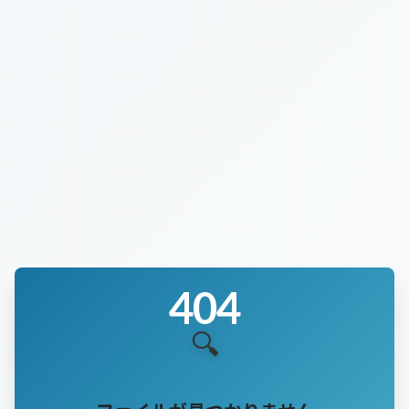
加工・識別
防音
強度・衝撃
応用・設計
化学・環境
404
🔍