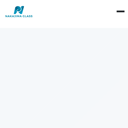
会社概要
ごあいさつ
構造による分類
拠点情報
機能による分類
基礎知識
社会・環境への取り組み
素板・ガラス加工
製品・材料
環境活動
当社営業日
産業用途
SDGs宣言
光学・反射
健康経営
性能・評価
現象・トラブル