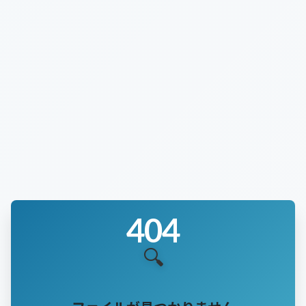
加工・識別
防音
強度・衝撃
応用・設計
化学・環境
404
🔍